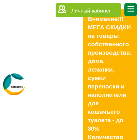
Личный кабинет
Внимание!!!
МЕГА СКИДКИ
на товары
собственного
производства:
дома,
лежанки,
сумки
переноски и
наполнители
для
кошачьего
туалета - до
30%
Количество