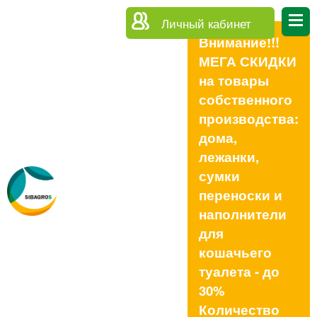
Личный кабинет
Внимание!!!
МЕГА СКИДКИ
на товары
собственного
производства:
дома,
лежанки,
сумки
переноски и
наполнители
для
кошачьего
туалета - до
30%
Количество