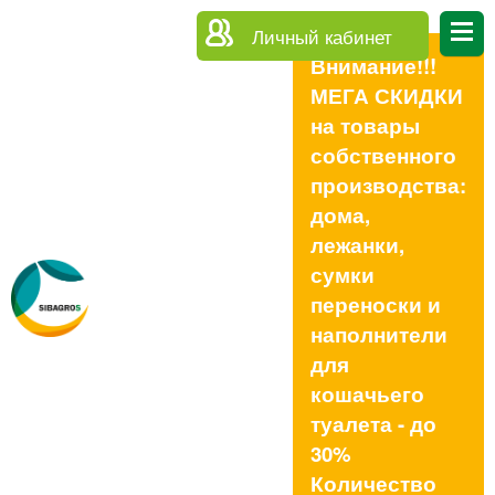
Личный кабинет
Внимание!!!
МЕГА СКИДКИ
на товары
собственного
производства:
дома,
лежанки,
сумки
переноски и
наполнители
для
кошачьего
туалета - до
30%
Количество