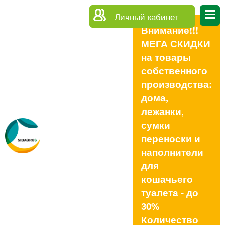
Личный кабинет
Внимание!!!
МЕГА СКИДКИ
на товары
собственного
производства:
дома,
лежанки,
сумки
переноски и
наполнители
для
кошачьего
туалета - до
30%
Количество