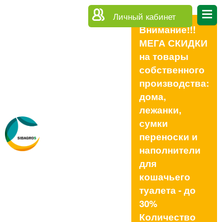
Личный кабинет
Внимание!!!
МЕГА СКИДКИ
на товары
собственного
производства:
дома,
лежанки,
сумки
переноски и
наполнители
для
кошачьего
туалета - до
30%
Количество