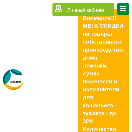
Личный кабинет
Внимание!!!
МЕГА СКИДКИ
на товары
собственного
производства:
дома,
лежанки,
сумки
переноски и
наполнители
для
кошачьего
туалета - до
30%
Количество