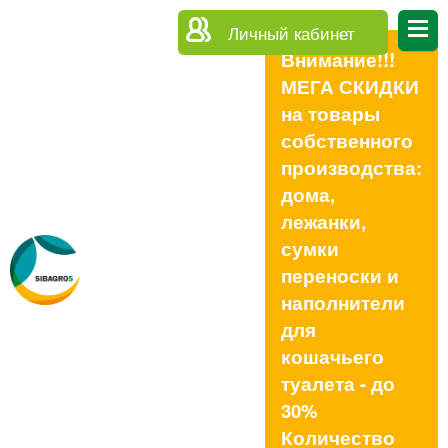
Личный кабинет
Внимание!!!
МЕГА СКИДКИ
на товары
собственного
производства:
дома,
лежанки,
сумки
переноски и
наполнители
для
кошачьего
туалета - до
30%
Количество