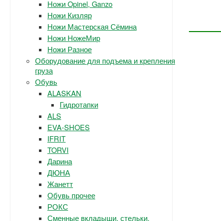
Ножи Opinel, Ganzo
Ножи Кизляр
Ножи Мастерская Сёмина
Ножи НожеМир
Ножи Разное
Оборудование для подъема и крепления
груза
Обувь
ALASKAN
Гидротапки
ALS
EVA-SHOES
IFRIT
TORVI
Дарина
ДЮНА
Жанетт
Обувь прочее
РОКС
Сменные вкладыши, стельки.