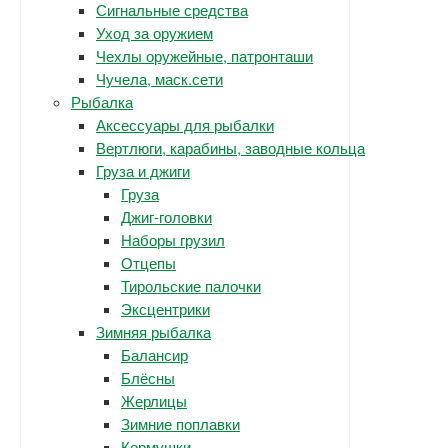
Сигнальные средства
Уход за оружием
Чехлы оружейные, патронташи
Чучела, маск.сети
Рыбалка
Аксессуары для рыбалки
Вертлюги, карабины, заводные кольца
Груза и джиги
Груза
Джиг-головки
Наборы грузил
Отцепы
Тирольские палочки
Эксцентрики
Зимняя рыбалка
Балансир
Блёсны
Жерлицы
Зимние поплавки
Кормушки