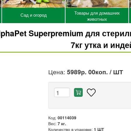
Товары для домашних
Сад и огород
животных
lphaPet Superpremium для стери
7кг утка и инде
Цена:
5989р. 00коп.
/ ШТ
Код:
00114039
Вес:
7 кг.
Количество в упаковке:
1 ШТ