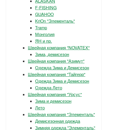
ALASKAN
F-FISHING
GUAHOO
KriOn "Элементаль"
Tramp
Монголия
ЯН и пр.
Швейная компания "NOVATEX"
Зима, демисезон
Швейная компания "Азимут"
Одежда Зима и Демисезон
Швейная компания "Тайгерр"
Одежда Зима и Демисезон
Одежда Лето
Швейная компания "Урсус"
Зима и демисезон
Лето
Швейная компания "Элементаль"
Демисезонная одежда
Зимняя одежда "Элементаль"