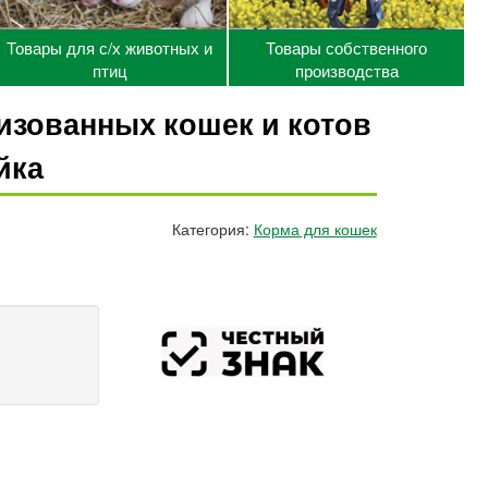
Товары для с/х животных и
Товары собственного
птиц
производства
лизованных кошек и котов
йка
Категория:
Корма для кошек