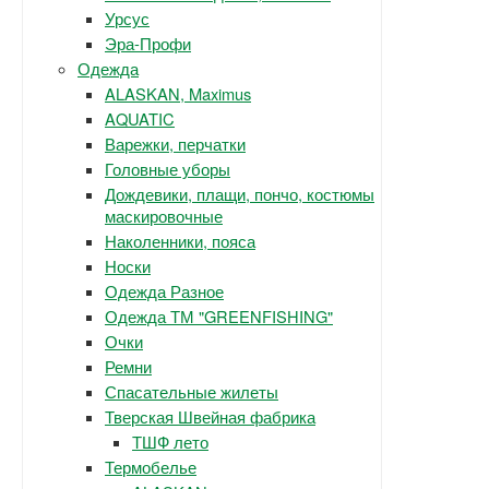
Урсус
Эра-Профи
Одежда
ALASKAN, Maximus
AQUATIC
Варежки, перчатки
Головные уборы
Дождевики, плащи, пончо, костюмы
маскировочные
Наколенники, пояса
Носки
Одежда Разное
Одежда ТМ "GREENFISHING"
Очки
Ремни
Спасательные жилеты
Тверская Швейная фабрика
ТШФ лето
Термобелье