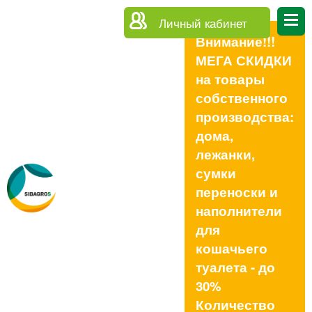
Личный кабинет
Внимание!!!
МЕГА СКИДКИ
на товары
собственного
производства:
дома,
лежанки,
сумки
переноски и
наполнители
для
кошачьего
туалета - до
30%
Количество