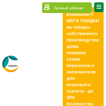
Личный кабинет
Внимание!!!
МЕГА СКИДКИ
на товары
собственного
производства:
дома,
лежанки,
сумки
переноски и
наполнители
для
кошачьего
туалета - до
30%
Количество