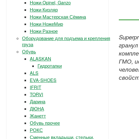
Ножи Opinel, Ganzo
Ножи Кизляр
Ножи Мастерская Сёмина
Ножи НожеМир
Ножи Разное
Superp
Оборудование для подъема и крепления
груза
гранул
Обувь
компле
ALASKAN
ГМО, и
Гидротапки
челове
ALS
свойст
EVA-SHOES
IFRIT
TORVI
Дарина
ДЮНА
Жанетт
Обувь прочее
РОКС
Сменные вкладыши, стельки.