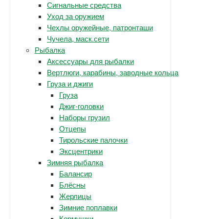
Сигнальные средства
Уход за оружием
Чехлы оружейные, патронташи
Чучела, маск.сети
Рыбалка
Аксессуары для рыбалки
Вертлюги, карабины, заводные кольца
Груза и джиги
Груза
Джиг-головки
Наборы грузил
Отцепы
Тирольские палочки
Эксцентрики
Зимняя рыбалка
Балансир
Блёсны
Жерлицы
Зимние поплавки
Кормушки