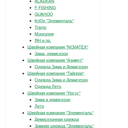
ALASKAN
F-FISHING
GUAHOO
KriOn "Элементаль"
Tramp
Монголия
ЯН и пр.
Швейная компания "NOVATEX"
Зима, демисезон
Швейная компания "Азимут"
Одежда Зима и Демисезон
Швейная компания "Тайгерр"
Одежда Зима и Демисезон
Одежда Лето
Швейная компания "Урсус"
Зима и демисезон
Лето
Швейная компания "Элементаль"
Демисезонная одежда
Зимняя одежда "Элементаль"