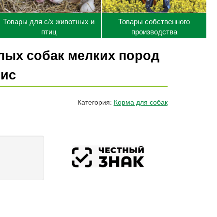
Товары для с/х животных и
Товары собственного
птиц
производства
слых собак мелких пород
рис
Категория:
Корма для собак