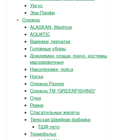
Урсус
Эра-Профи
Одежда
ALASKAN, Maximus
AQUATIC
Варежки, перчатки
Головные уборы
Дождевики, плащи, пончо, костюмы
маскировочные
Наколенники, пояса
Носки
Одежда Разное
Одежда ТМ "GREENFISHING"
Очки
Ремни
Спасательные жилеты
Тверская Швейная фабрика
ТШФ лето
Термобелье