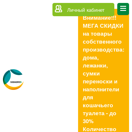
Личный кабинет
Внимание!!!
МЕГА СКИДКИ
на товары
собственного
производства:
дома,
лежанки,
сумки
переноски и
наполнители
для
кошачьего
туалета - до
30%
Количество