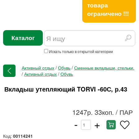
товара
ограничено !!!
Каталог
Искать только в открытой категории
Активный отдых
/
Обувь
/
Сменные вкладыши, стельки.
/
Активный отдых
/
Обувь
Вкладыш утепляющий TORVI -60С, р.43
1247р. 33коп.
/ ПАР
-
+
Код:
00114241