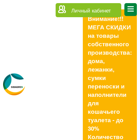
Личный кабинет
Внимание!!!
МЕГА СКИДКИ
на товары
собственного
производства:
дома,
лежанки,
сумки
переноски и
наполнители
для
кошачьего
туалета - до
30%
Количество