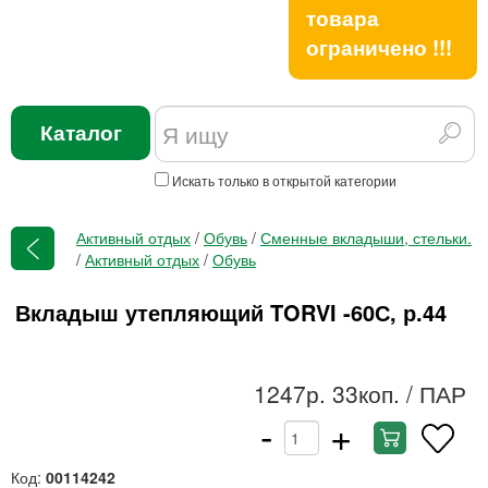
товара
ограничено !!!
Каталог
Искать только в открытой категории
Активный отдых
/
Обувь
/
Сменные вкладыши, стельки.
/
Активный отдых
/
Обувь
Вкладыш утепляющий TORVI -60С, р.44
1247р. 33коп.
/ ПАР
-
+
Код:
00114242