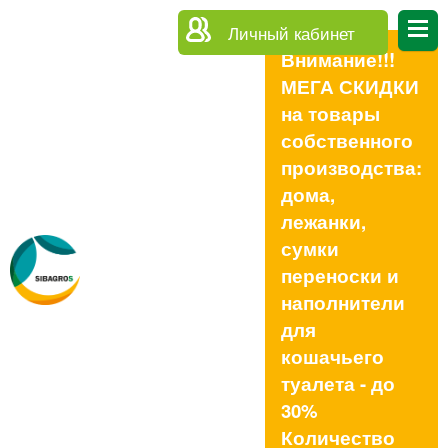
Личный кабинет
Внимание!!!
МЕГА СКИДКИ
на товары
собственного
производства:
дома,
лежанки,
сумки
переноски и
наполнители
для
кошачьего
туалета - до
30%
Количество