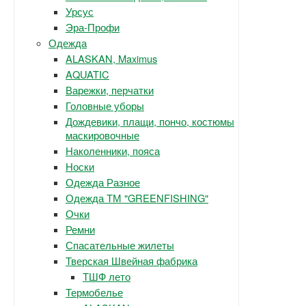
Урсус
Эра-Профи
Одежда
ALASKAN, Maximus
AQUATIC
Варежки, перчатки
Головные уборы
Дождевики, плащи, пончо, костюмы
маскировочные
Наколенники, пояса
Носки
Одежда Разное
Одежда ТМ "GREENFISHING"
Очки
Ремни
Спасательные жилеты
Тверская Швейная фабрика
ТШФ лето
Термобелье