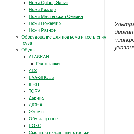
Ножи Opinel, Ganzo
Ножи Кизляр
Ножи Мастерская Сёмина
Ножи НожеМир
Ультра
Ножи Разное
двигат
Оборудование для подъема и крепления
неинфе
груза
указан
Обувь
ALASKAN
Гидротапки
ALS
EVA-SHOES
IFRIT
TORVI
Дарина
ДЮНА
Жанетт
Обувь прочее
РОКС
Сменные вкладыши, стельки.