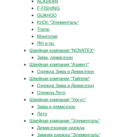
ALASKAN
F-FISHING
GUAHOO
KriOn "Элементаль"
Tramp
Монголия
ЯН и пр.
Швейная компания "NOVATEX"
Зима, демисезон
Швейная компания "Азимут"
Одежда Зима и Демисезон
Швейная компания "Тайгерр"
Одежда Зима и Демисезон
Одежда Лето
Швейная компания "Урсус"
Зима и демисезон
Лето
Швейная компания "Элементаль"
Демисезонная одежда
Зимняя одежда "Элементаль"