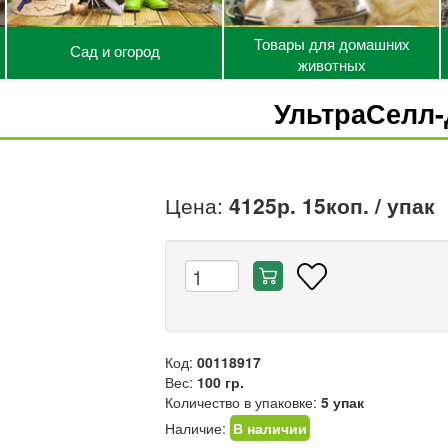
Товары для домашних
Сад и огород
животных
УльтраСелл-
Цена:
4125р. 15коп.
/ упак
Код:
00118917
Вес:
100 гр.
Количество в упаковке:
5 упак
Наличие:
В наличии