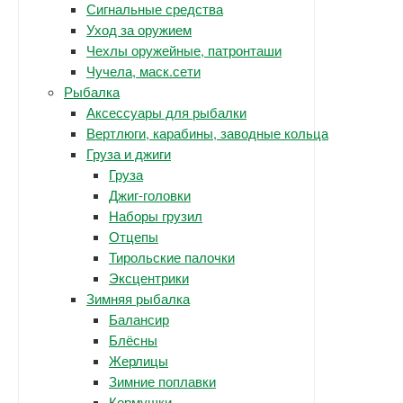
Сигнальные средства
Уход за оружием
Чехлы оружейные, патронташи
Чучела, маск.сети
Рыбалка
Аксессуары для рыбалки
Вертлюги, карабины, заводные кольца
Груза и джиги
Груза
Джиг-головки
Наборы грузил
Отцепы
Тирольские палочки
Эксцентрики
Зимняя рыбалка
Балансир
Блёсны
Жерлицы
Зимние поплавки
Кормушки