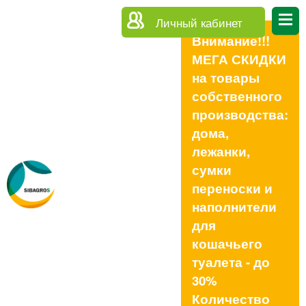
Личный кабинет
Внимание!!!
МЕГА СКИДКИ
на товары
собственного
производства:
дома,
лежанки,
сумки
переноски и
наполнители
для
кошачьего
туалета - до
30%
Количество