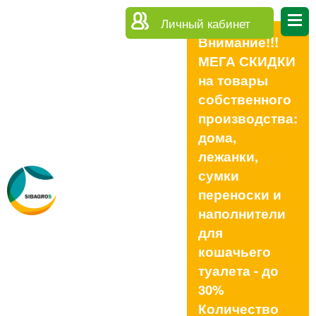
Личный кабинет
Внимание!!!
МЕГА СКИДКИ
на товары
собственного
производства:
дома,
лежанки,
сумки
переноски и
наполнители
для
кошачьего
туалета - до
30%
Количество