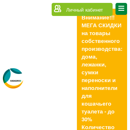
Личный кабинет
Внимание!!!
МЕГА СКИДКИ
на товары
собственного
производства:
дома,
лежанки,
сумки
переноски и
наполнители
для
кошачьего
туалета - до
30%
Количество