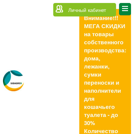
Личный кабинет
Внимание!!!
МЕГА СКИДКИ
на товары
собственного
производства:
дома,
лежанки,
сумки
переноски и
наполнители
для
кошачьего
туалета - до
30%
Количество