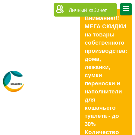
Личный кабинет
Внимание!!!
МЕГА СКИДКИ
на товары
собственного
производства:
дома,
лежанки,
сумки
переноски и
наполнители
для
кошачьего
туалета - до
30%
Количество