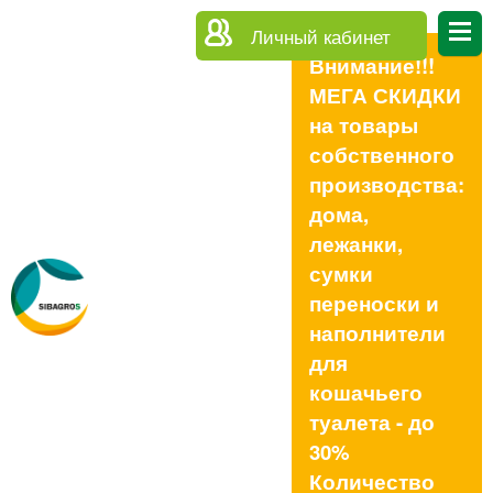
Личный кабинет
Внимание!!!
МЕГА СКИДКИ
на товары
собственного
производства:
дома,
лежанки,
сумки
переноски и
наполнители
для
кошачьего
туалета - до
30%
Количество