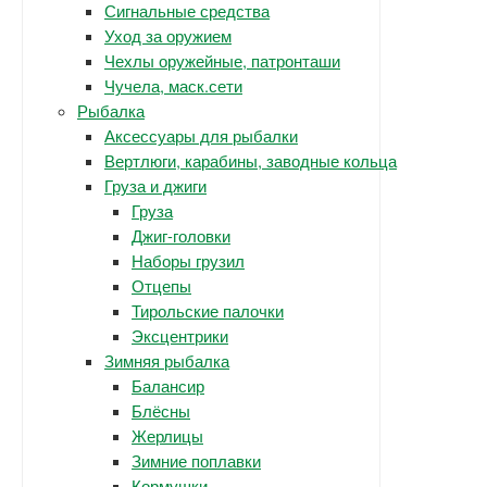
Сигнальные средства
Уход за оружием
Чехлы оружейные, патронташи
Чучела, маск.сети
Рыбалка
Аксессуары для рыбалки
Вертлюги, карабины, заводные кольца
Груза и джиги
Груза
Джиг-головки
Наборы грузил
Отцепы
Тирольские палочки
Эксцентрики
Зимняя рыбалка
Балансир
Блёсны
Жерлицы
Зимние поплавки
Кормушки