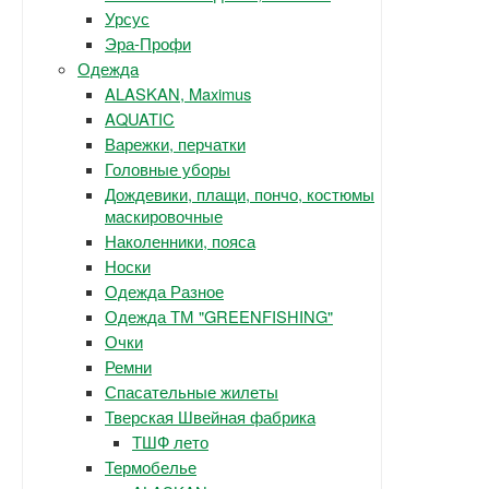
Урсус
Эра-Профи
Одежда
ALASKAN, Maximus
AQUATIC
Варежки, перчатки
Головные уборы
Дождевики, плащи, пончо, костюмы
маскировочные
Наколенники, пояса
Носки
Одежда Разное
Одежда ТМ "GREENFISHING"
Очки
Ремни
Спасательные жилеты
Тверская Швейная фабрика
ТШФ лето
Термобелье