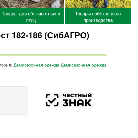
Товары для с/х животных и
Товары собственного
птиц
производства
ст 182-186 (СибАГРО)
гория:
Демисезонная одежда
Демисезонная одежда