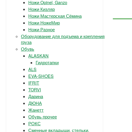
Ножи Opinel, Ganzo
Ножи Кизляр
Ножи Мастерская Сёмина
Ножи НожеМир
Ножи Разное
Оборудование для подъема и крепления
груза
Обувь
ALASKAN
Гидротапки
ALS
EVA-SHOES
IFRIT
TORVI
Дарина
ДЮНА
Жанетт
Обувь прочее
РОКС
Сменные вкладыши, стельки.