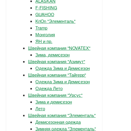
ALASKAN
F-FISHING
GUAHOO
KriOn "Элементаль"
Tramp
Монголия
ЯН и пр.
Швейная компания "NOVATEX"
Зима, демисезон
Швейная компания "Азимут"
Одежда Зима и Демисезон
Швейная компания "Тайгерр"
Одежда Зима и Демисезон
Одежда Лето
Швейная компания "Урсус"
Зима и демисезон
Лето
Швейная компания "Элементаль"
Демисезонная одежда
Зимняя одежда "Элементаль"