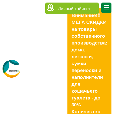
Личный кабинет
Внимание!!!
МЕГА СКИДКИ
на товары
собственного
производства:
дома,
лежанки,
сумки
переноски и
наполнители
для
кошачьего
туалета - до
30%
Количество