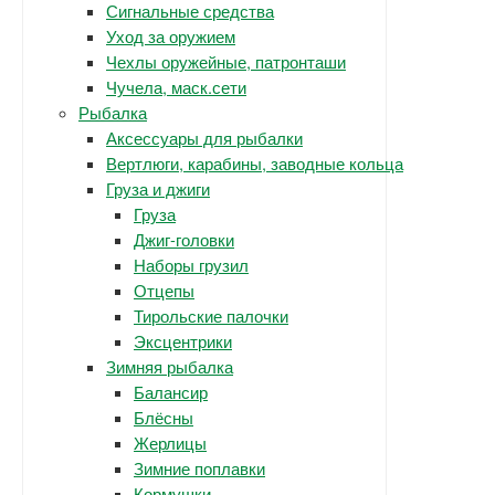
Сигнальные средства
Уход за оружием
Чехлы оружейные, патронташи
Чучела, маск.сети
Рыбалка
Аксессуары для рыбалки
Вертлюги, карабины, заводные кольца
Груза и джиги
Груза
Джиг-головки
Наборы грузил
Отцепы
Тирольские палочки
Эксцентрики
Зимняя рыбалка
Балансир
Блёсны
Жерлицы
Зимние поплавки
Кормушки