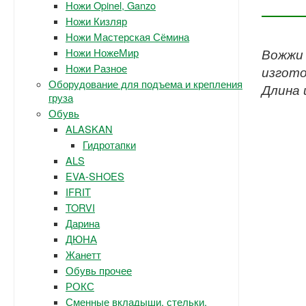
Ножи Opinel, Ganzo
Ножи Кизляр
Ножи Мастерская Сёмина
Ножи НожеМир
Вожжи 
Ножи Разное
изгото
Оборудование для подъема и крепления
Длина 
груза
Обувь
ALASKAN
Гидротапки
ALS
EVA-SHOES
IFRIT
TORVI
Дарина
ДЮНА
Жанетт
Обувь прочее
РОКС
Сменные вкладыши, стельки.