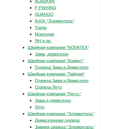
ALASKAN
F-FISHING
GUAHOO
KriOn "Элементаль"
Tramp
Монголия
ЯН и пр.
Швейная компания "NOVATEX"
Зима, демисезон
Швейная компания "Азимут"
Одежда Зима и Демисезон
Швейная компания "Тайгерр"
Одежда Зима и Демисезон
Одежда Лето
Швейная компания "Урсус"
Зима и демисезон
Лето
Швейная компания "Элементаль"
Демисезонная одежда
Зимняя одежда "Элементаль"