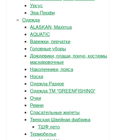
Урсус
Эра-Профи
Одежда
ALASKAN, Maximus
AQUATIC
Варежки, перчатки
Головные уборы
Дождевики, плащи, пончо, костюмы
маскировочные
Наколенники, пояса
Носки
Одежда Разное
Одежда ТМ "GREENFISHING"
Очки
Ремни
Спасательные жилеты
Тверская Швейная фабрика
ТШФ лето
Термобелье