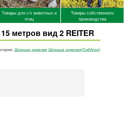
Товары для с/х животных и
Товары собственного
птиц
производства
15 метров вид 2 REITER
егория:
Шорные изделия
Шорные изделия(СибАгро)