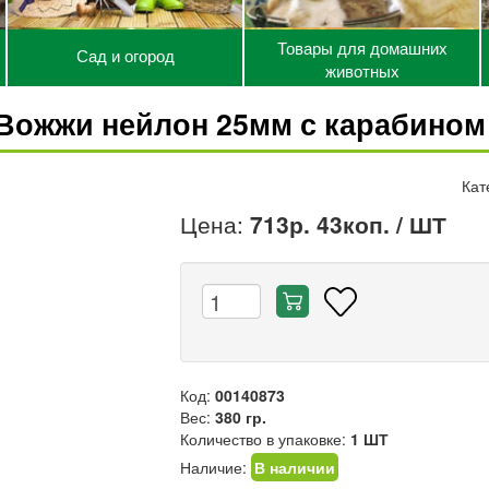
Товары для домашних
Сад и огород
животных
Вожжи нейлон 25мм с карабином 
Кат
Цена:
713р. 43коп.
/ ШТ
Код:
00140873
Вес:
380 гр.
Количество в упаковке:
1 ШТ
Наличие:
В наличии