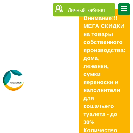
Личный кабинет
Внимание!!!
МЕГА СКИДКИ
на товары
собственного
производства:
дома,
лежанки,
сумки
переноски и
наполнители
для
кошачьего
туалета - до
30%
Количество