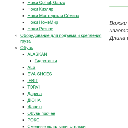
Ножи Opinel, Ganzo
Ножи Кизляр
Ножи Мастерская Сёмина
Ножи НожеМир
Вожжи 
Ножи Разное
изгото
Оборудование для подъема и крепления
Длина 
груза
Обувь
ALASKAN
Гидротапки
ALS
EVA-SHOES
IFRIT
TORVI
Дарина
ДЮНА
Жанетт
Обувь прочее
РОКС
Сменные вкладыши, стельки.