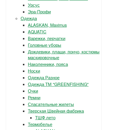
Урсус
Эра-Профи
Одежда
ALASKAN, Maximus
AQUATIC
Варежки, перчатки
Головные уборы
Дождевики, плащи, пончо, костюмы
маскировочные
Наколенники, пояса
Носки
Одежда Разное
Одежда ТМ "GREENFISHING"
Очки
Ремни
Спасательные жилеты
Тверская Швейная фабрика
ТШФ лето
Термобелье