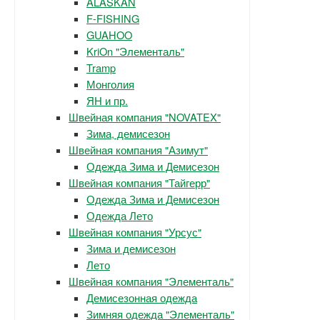
ALASKAN
F-FISHING
GUAHOO
KriOn "Элементаль"
Tramp
Монголия
ЯН и пр.
Швейная компания "NOVATEX"
Зима, демисезон
Швейная компания "Азимут"
Одежда Зима и Демисезон
Швейная компания "Тайгерр"
Одежда Зима и Демисезон
Одежда Лето
Швейная компания "Урсус"
Зима и демисезон
Лето
Швейная компания "Элементаль"
Демисезонная одежда
Зимняя одежда "Элементаль"