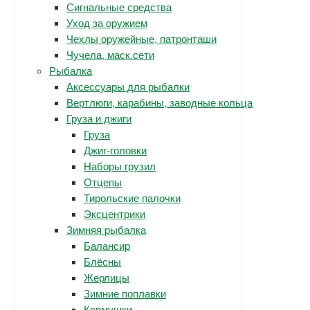
Сигнальные средства
Уход за оружием
Чехлы оружейные, патронташи
Чучела, маск.сети
Рыбалка
Аксессуары для рыбалки
Вертлюги, карабины, заводные кольца
Груза и джиги
Груза
Джиг-головки
Наборы грузил
Отцепы
Тирольские палочки
Эксцентрики
Зимняя рыбалка
Балансир
Блёсны
Жерлицы
Зимние поплавки
Кормушки