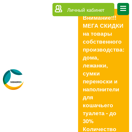
Личный кабинет
Внимание!!!
МЕГА СКИДКИ
на товары
собственного
производства:
дома,
лежанки,
сумки
переноски и
наполнители
для
кошачьего
туалета - до
30%
Количество