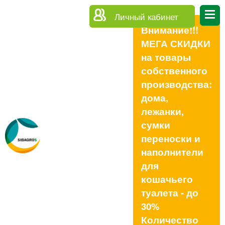
Личный кабинет
Внимание!!!
МЕГА СКИДКИ
на товары
собственного
производства:
дома,
лежанки,
сумки
переноски и
наполнители
для
кошачьего
туалета - до
30%
Количество