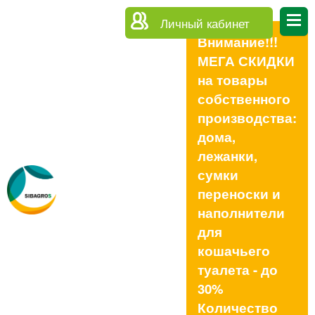
Личный кабинет
Внимание!!!
МЕГА СКИДКИ
на товары
собственного
производства:
дома,
лежанки,
сумки
переноски и
наполнители
для
кошачьего
туалета - до
30%
Количество