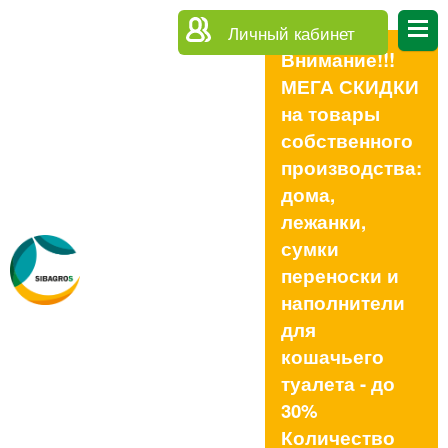
Личный кабинет
Внимание!!!
МЕГА СКИДКИ
на товары
собственного
производства:
дома,
лежанки,
сумки
переноски и
наполнители
для
кошачьего
туалета - до
30%
Количество