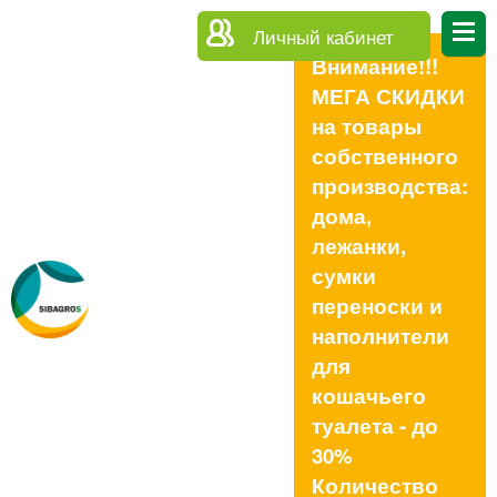
Личный кабинет
Внимание!!!
МЕГА СКИДКИ
на товары
собственного
производства:
дома,
лежанки,
сумки
переноски и
наполнители
для
кошачьего
туалета - до
30%
Количество