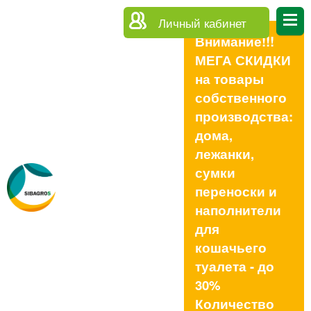
Личный кабинет
Внимание!!!
МЕГА СКИДКИ
на товары
собственного
производства:
дома,
лежанки,
сумки
переноски и
наполнители
для
кошачьего
туалета - до
30%
Количество