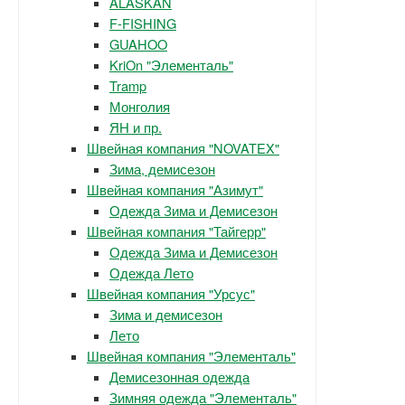
ALASKAN
F-FISHING
GUAHOO
KriOn "Элементаль"
Tramp
Монголия
ЯН и пр.
Швейная компания "NOVATEX"
Зима, демисезон
Швейная компания "Азимут"
Одежда Зима и Демисезон
Швейная компания "Тайгерр"
Одежда Зима и Демисезон
Одежда Лето
Швейная компания "Урсус"
Зима и демисезон
Лето
Швейная компания "Элементаль"
Демисезонная одежда
Зимняя одежда "Элементаль"