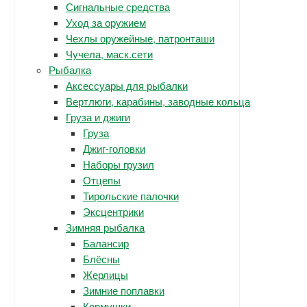
Сигнальные средства
Уход за оружием
Чехлы оружейные, патронташи
Чучела, маск.сети
Рыбалка
Аксессуары для рыбалки
Вертлюги, карабины, заводные кольца
Груза и джиги
Груза
Джиг-головки
Наборы грузил
Отцепы
Тирольские палочки
Эксцентрики
Зимняя рыбалка
Балансир
Блёсны
Жерлицы
Зимние поплавки
Кормушки