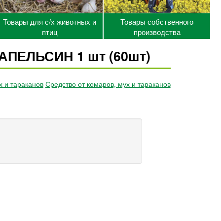
Товары для с/х животных и
Товары собственного
птиц
производства
 АПЕЛЬСИН 1 шт (60шт)
х и тараканов
Средство от комаров, мух и тараканов