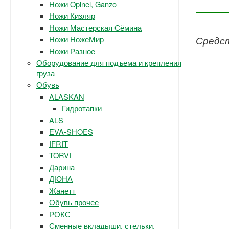
Ножи Opinel, Ganzo
Ножи Кизляр
Ножи Мастерская Сёмина
Ножи НожеМир
Средст
Ножи Разное
Оборудование для подъема и крепления
груза
Обувь
ALASKAN
Гидротапки
ALS
EVA-SHOES
IFRIT
TORVI
Дарина
ДЮНА
Жанетт
Обувь прочее
РОКС
Сменные вкладыши, стельки.