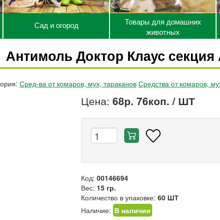
Товары для домашних
Сад и огород
животных
Антимоль Доктор Клаус секция
гория:
Сред-ва от комаров, мух, тараканов
Средства от комаров, му
Цена:
68р. 76коп.
/ ШТ
Код:
00146694
Вес:
15 гр.
Количество в упаковке:
60 ШТ
Наличие:
В наличии