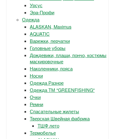
Урсус
Эра-Профи
Одежда
ALASKAN, Maximus
AQUATIC
Варежки, перчатки
Головные уборы
Дождевики, плащи, пончо, костюмы
маскировочные
Наколенники, пояса
Носки
Одежда Разное
Одежда ТМ "GREENFISHING"
Очки
Ремни
Спасательные жилеты
Тверская Швейная фабрика
ТШФ лето
Термобелье