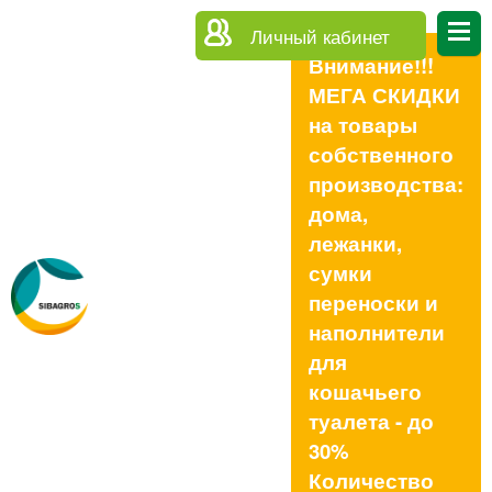
Личный кабинет
Внимание!!!
МЕГА СКИДКИ
на товары
собственного
производства:
дома,
лежанки,
сумки
переноски и
наполнители
для
кошачьего
туалета - до
30%
Количество