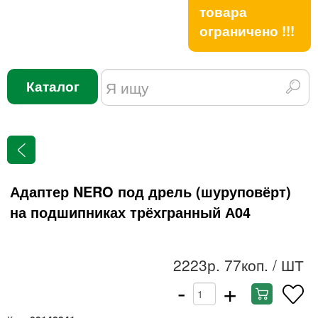
товара
ограничено !!!
Каталог
Адаптер NERO под дрель (шуруповёрт)
на подшипниках трёхгранный А04
2223р. 77коп.
/ ШТ
-
+