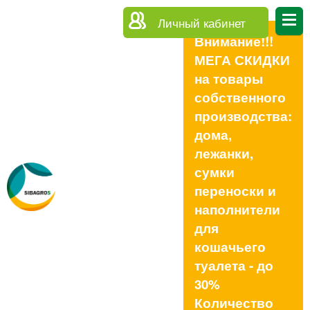
Личный кабинет
Внимание!!!
МЕГА СКИДКИ
на товары
собственного
производства:
дома,
лежанки,
сумки
переноски и
наполнители
для
кошачьего
туалета - до
30%
Количество