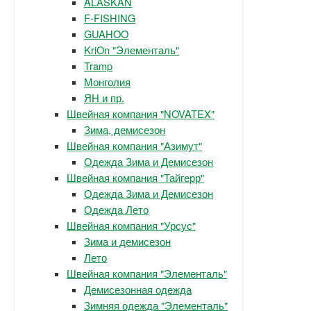
ALASKAN
F-FISHING
GUAHOO
KriOn "Элементаль"
Tramp
Монголия
ЯН и пр.
Швейная компания "NOVATEX"
Зима, демисезон
Швейная компания "Азимут"
Одежда Зима и Демисезон
Швейная компания "Тайгерр"
Одежда Зима и Демисезон
Одежда Лето
Швейная компания "Урсус"
Зима и демисезон
Лето
Швейная компания "Элементаль"
Демисезонная одежда
Зимняя одежда "Элементаль"