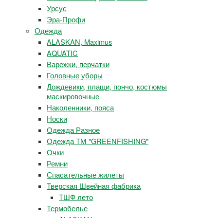
Урсус
Эра-Профи
Одежда
ALASKAN, Maximus
AQUATIC
Варежки, перчатки
Головные уборы
Дождевики, плащи, пончо, костюмы
маскировочные
Наколенники, пояса
Носки
Одежда Разное
Одежда ТМ "GREENFISHING"
Очки
Ремни
Спасательные жилеты
Тверская Швейная фабрика
ТШФ лето
Термобелье