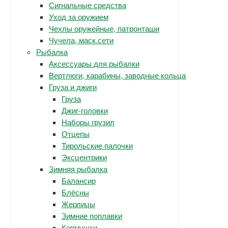
Сигнальные средства
Уход за оружием
Чехлы оружейные, патронташи
Чучела, маск.сети
Рыбалка
Аксессуары для рыбалки
Вертлюги, карабины, заводные кольца
Груза и джиги
Груза
Джиг-головки
Наборы грузил
Отцепы
Тирольские палочки
Эксцентрики
Зимняя рыбалка
Балансир
Блёсны
Жерлицы
Зимние поплавки
Кормушки