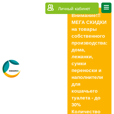
Личный кабинет
Внимание!!!
МЕГА СКИДКИ
на товары
собственного
производства:
дома,
лежанки,
сумки
переноски и
наполнители
для
кошачьего
туалета - до
30%
Количество