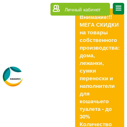
Личный кабинет
Внимание!!!
МЕГА СКИДКИ
на товары
собственного
производства:
дома,
лежанки,
сумки
переноски и
наполнители
для
кошачьего
туалета - до
30%
Количество