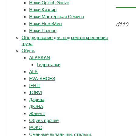
Ножи Opinel, Ganzo
Ножи Кизляр
Ножи Мастерская Сёмина
Ножи НожеМир
d110
Ножи Разное
Оборудование для подъема и крепления
груза
Обувь
ALASKAN
Гидротапки
ALS
EVA-SHOES
IFRIT
TORVI
Дарина
ДЮНА
Жанетт
Обувь прочее
РОКС
Сменные вкладыши, стельки.