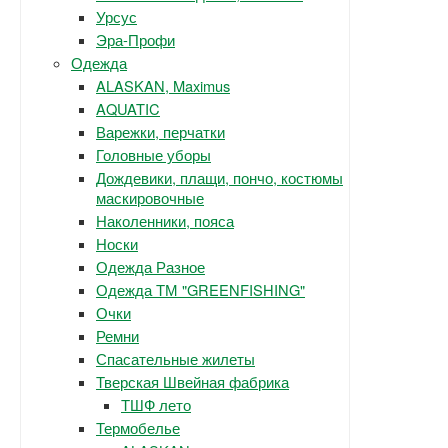
Урсус
Эра-Профи
Одежда
ALASKAN, Maximus
AQUATIC
Варежки, перчатки
Головные уборы
Дождевики, плащи, пончо, костюмы
маскировочные
Наколенники, пояса
Носки
Одежда Разное
Одежда ТМ "GREENFISHING"
Очки
Ремни
Спасательные жилеты
Тверская Швейная фабрика
ТШФ лето
Термобелье