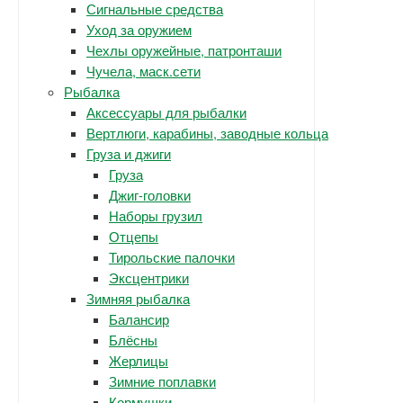
Сигнальные средства
Уход за оружием
Чехлы оружейные, патронташи
Чучела, маск.сети
Рыбалка
Аксессуары для рыбалки
Вертлюги, карабины, заводные кольца
Груза и джиги
Груза
Джиг-головки
Наборы грузил
Отцепы
Тирольские палочки
Эксцентрики
Зимняя рыбалка
Балансир
Блёсны
Жерлицы
Зимние поплавки
Кормушки