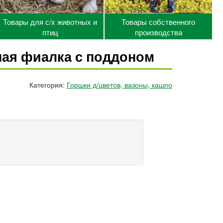
Товары для с/х животных и
Товары собственного
птиц
производства
ная фиалка с поддоном
Категория:
Горшки д/цветов, вазоны, кашпо