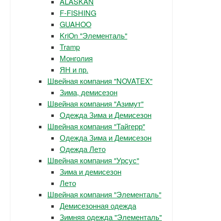
ALASKAN
F-FISHING
GUAHOO
KriOn "Элементаль"
Tramp
Монголия
ЯН и пр.
Швейная компания "NOVATEX"
Зима, демисезон
Швейная компания "Азимут"
Одежда Зима и Демисезон
Швейная компания "Тайгерр"
Одежда Зима и Демисезон
Одежда Лето
Швейная компания "Урсус"
Зима и демисезон
Лето
Швейная компания "Элементаль"
Демисезонная одежда
Зимняя одежда "Элементаль"