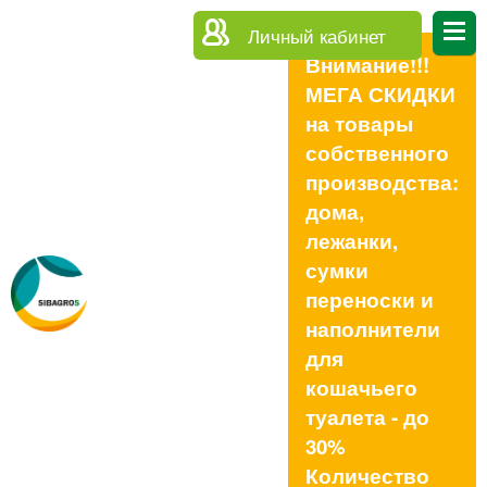
Личный кабинет
Внимание!!!
МЕГА СКИДКИ
на товары
собственного
производства:
дома,
лежанки,
сумки
переноски и
наполнители
для
кошачьего
туалета - до
30%
Количество