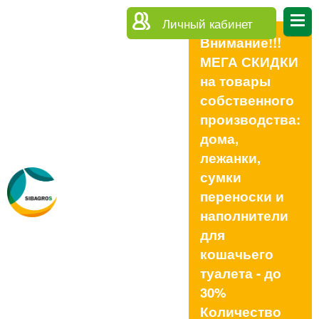
Личный кабинет
Внимание!!!
МЕГА СКИДКИ
на товары
собственного
производства:
дома,
лежанки,
сумки
переноски и
наполнители
для
кошачьего
туалета - до
30%
Количество