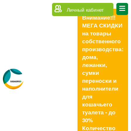
Личный кабинет
Внимание!!!
МЕГА СКИДКИ
на товары
собственного
производства:
дома,
лежанки,
сумки
переноски и
наполнители
для
кошачьего
туалета - до
30%
Количество