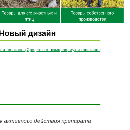
Товары для с/х животных и
Товары собственного
птиц
производства
р Новый дизайн
х и тараканов
Средство от комаров, мух и тараканов
ок активного действия препарата