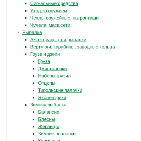
Сигнальные средства
Уход за оружием
Чехлы оружейные, патронташи
Чучела, маск.сети
Рыбалка
Аксессуары для рыбалки
Вертлюги, карабины, заводные кольца
Груза и джиги
Груза
Джиг-головки
Наборы грузил
Отцепы
Тирольские палочки
Эксцентрики
Зимняя рыбалка
Балансир
Блёсны
Жерлицы
Зимние поплавки
Кормушки