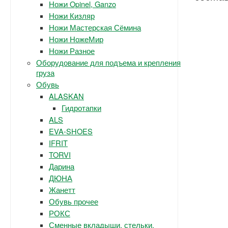
Ножи Opinel, Ganzo
Ножи Кизляр
Ножи Мастерская Сёмина
Ножи НожеМир
Ножи Разное
Оборудование для подъема и крепления
груза
Обувь
ALASKAN
Гидротапки
ALS
EVA-SHOES
IFRIT
TORVI
Дарина
ДЮНА
Жанетт
Обувь прочее
РОКС
Сменные вкладыши, стельки.