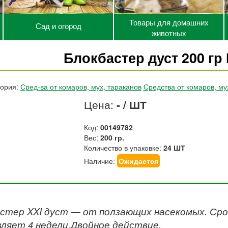
Товары для домашних
Сад и огород
животных
Блокбастер дуст 200 г
гория:
Сред-ва от комаров, мух, тараканов
Средства от комаров, му
Цена:
- / ШТ
Код:
00149782
Вес:
200 гр.
Количество в упаковке:
24 ШТ
Наличие:
Ожидается
стер XXI дуст — от ползающих насекомых. Ср
ляет 4 недели.Двойное действие.