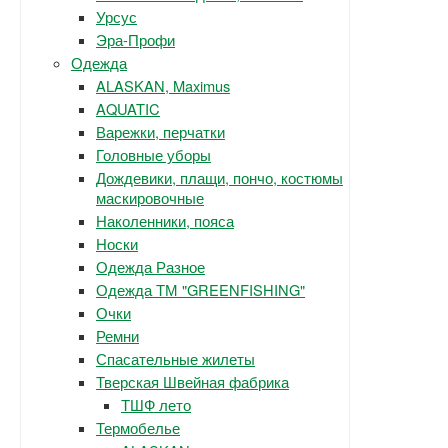
Урсус
Эра-Профи
Одежда
ALASKAN, Maximus
AQUATIC
Варежки, перчатки
Головные уборы
Дождевики, плащи, пончо, костюмы
маскировочные
Наколенники, пояса
Носки
Одежда Разное
Одежда ТМ "GREENFISHING"
Очки
Ремни
Спасательные жилеты
Тверская Швейная фабрика
ТШФ лето
Термобелье