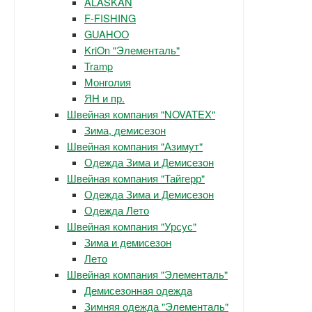
ALASKAN
F-FISHING
GUAHOO
KriOn "Элементаль"
Tramp
Монголия
ЯН и пр.
Швейная компания "NOVATEX"
Зима, демисезон
Швейная компания "Азимут"
Одежда Зима и Демисезон
Швейная компания "Тайгерр"
Одежда Зима и Демисезон
Одежда Лето
Швейная компания "Урсус"
Зима и демисезон
Лето
Швейная компания "Элементаль"
Демисезонная одежда
Зимняя одежда "Элементаль"