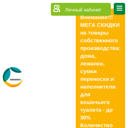
Личный кабинет
Внимание!!!
МЕГА СКИДКИ
на товары
собственного
производства:
дома,
лежанки,
сумки
переноски и
наполнители
для
кошачьего
туалета - до
30%
Количество