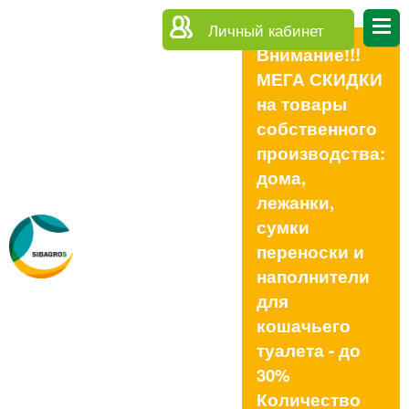
Личный кабинет
Внимание!!!
МЕГА СКИДКИ
на товары
собственного
производства:
дома,
лежанки,
сумки
переноски и
наполнители
для
кошачьего
туалета - до
30%
Количество