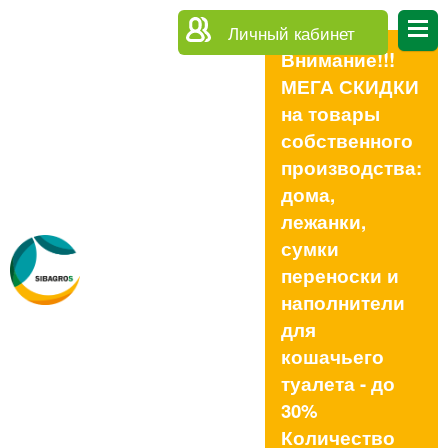
Личный кабинет
Внимание!!!
МЕГА СКИДКИ
на товары
собственного
производства:
дома,
лежанки,
сумки
переноски и
наполнители
для
кошачьего
туалета - до
30%
Количество