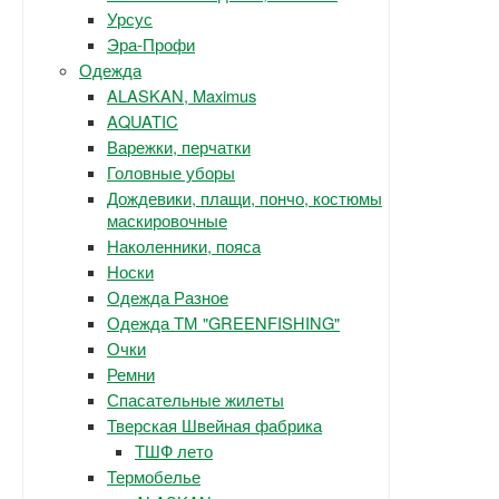
Урсус
Эра-Профи
Одежда
ALASKAN, Maximus
AQUATIC
Варежки, перчатки
Головные уборы
Дождевики, плащи, пончо, костюмы
маскировочные
Наколенники, пояса
Носки
Одежда Разное
Одежда ТМ "GREENFISHING"
Очки
Ремни
Спасательные жилеты
Тверская Швейная фабрика
ТШФ лето
Термобелье