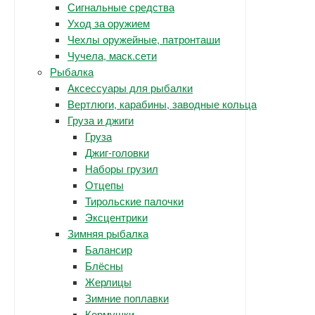
Сигнальные средства
Уход за оружием
Чехлы оружейные, патронташи
Чучела, маск.сети
Рыбалка
Аксессуары для рыбалки
Вертлюги, карабины, заводные кольца
Груза и джиги
Груза
Джиг-головки
Наборы грузил
Отцепы
Тирольские палочки
Эксцентрики
Зимняя рыбалка
Балансир
Блёсны
Жерлицы
Зимние поплавки
Кормушки