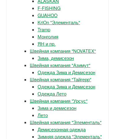
ALASKAN
F-FISHING
GUAHOO
KriOn "Элементаль"
Tramp
Монголия
ЯН и пр.
Швейная компания "NOVATEX"
Зима, демисезон
Швейная компания "Азимут"
Одежда Зима и Демисезон
Швейная компания "Тайгерр"
Одежда Зима и Демисезон
Одежда Лето
Швейная компания "Урсус"
Зима и демисезон
Лето
Швейная компания "Элементаль"
Демисезонная одежда
Зимняя одежда "Элементаль"