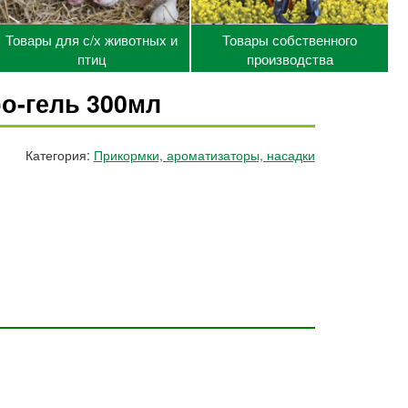
Товары для с/х животных и
Товары собственного
птиц
производства
ро-гель 300мл
Категория:
Прикормки, ароматизаторы, насадки