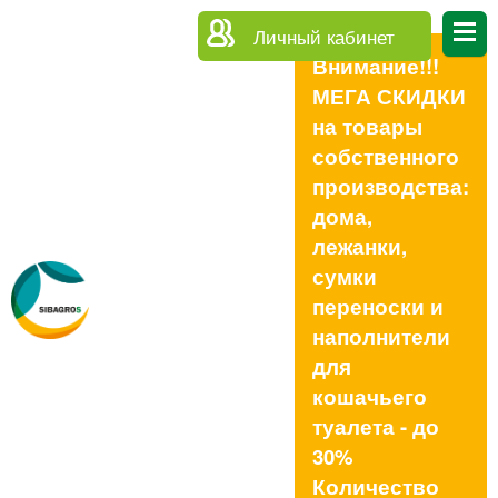
Личный кабинет
Внимание!!!
МЕГА СКИДКИ
на товары
собственного
производства:
дома,
лежанки,
сумки
переноски и
наполнители
для
кошачьего
туалета - до
30%
Количество