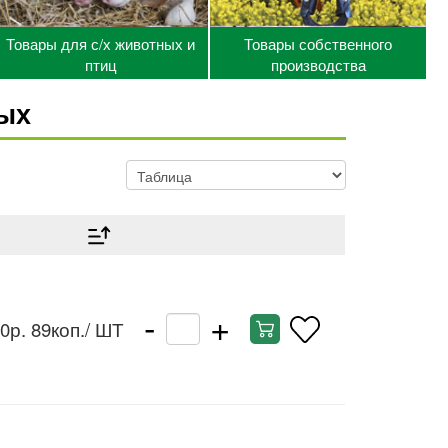
Товары для с/х животных и
Товары собственного
птиц
производства
ых
-
+
0р. 89коп.
/ ШТ