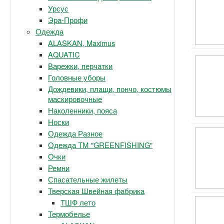
Урсус
Эра-Профи
Одежда
ALASKAN, Maximus
AQUATIC
Варежки, перчатки
Головные уборы
Дождевики, плащи, пончо, костюмы
маскировочные
Наколенники, пояса
Носки
Одежда Разное
Одежда ТМ "GREENFISHING"
Очки
Ремни
Спасательные жилеты
Тверская Швейная фабрика
ТШФ лето
Термобелье