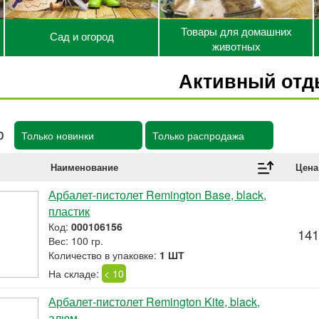
Товары для домашних
Сад и огород
животных
Активный отд
р
Только новинки
Только распродажа
Наименование
Цена
Арбалет-пистолет Remington Base, black,
пластик
Код:
000106156
141
Вес: 100 гр.
Количество в упаковке:
1 ШТ
На складе:
< 10
Арбалет-пистолет Remington Kite, black,
алюм.