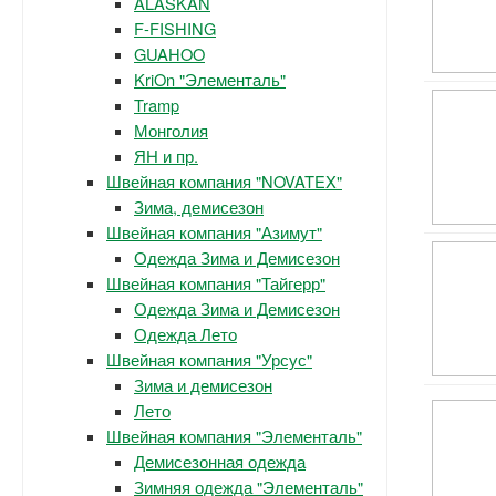
ALASKAN
F-FISHING
GUAHOO
KriOn "Элементаль"
Tramp
Монголия
ЯН и пр.
Швейная компания "NOVATEX"
Зима, демисезон
Швейная компания "Азимут"
Одежда Зима и Демисезон
Швейная компания "Тайгерр"
Одежда Зима и Демисезон
Одежда Лето
Швейная компания "Урсус"
Зима и демисезон
Лето
Швейная компания "Элементаль"
Демисезонная одежда
Зимняя одежда "Элементаль"