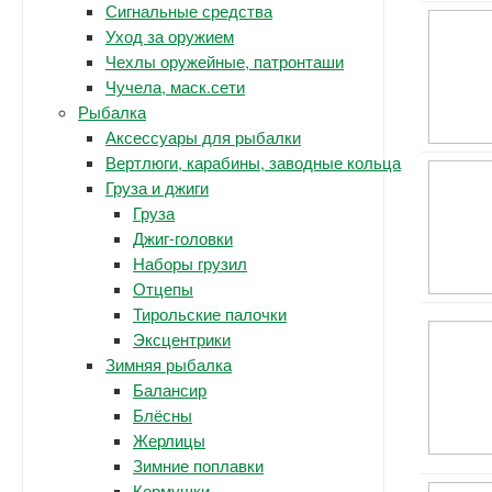
Сигнальные средства
Уход за оружием
Чехлы оружейные, патронташи
Чучела, маск.сети
Рыбалка
Аксессуары для рыбалки
Вертлюги, карабины, заводные кольца
Груза и джиги
Груза
Джиг-головки
Наборы грузил
Отцепы
Тирольские палочки
Эксцентрики
Зимняя рыбалка
Балансир
Блёсны
Жерлицы
Зимние поплавки
Кормушки