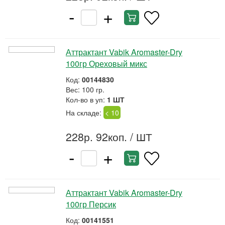
-
+
Аттрактант Vabik Aromaster-Dry
100гр Ореховый микс
Код:
00144830
Вес: 100 гр.
Кол-во в уп:
1 ШТ
На складе:
< 10
228р. 92коп.
/ ШТ
-
+
Аттрактант Vabik Aromaster-Dry
100гр Персик
Код:
00141551