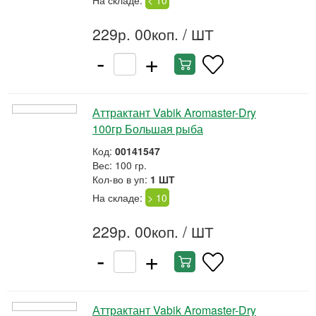
На складе:
< 10
229р. 00коп.
/ ШТ
-
+
Аттрактант Vabik Aromaster-Dry
100гр Большая рыба
Код:
00141547
Вес: 100 гр.
Кол-во в уп:
1 ШТ
На складе:
> 10
229р. 00коп.
/ ШТ
-
+
Аттрактант Vabik Aromaster-Dry