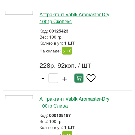
Аттрактант Vabik Aromaster-Dry
100гр Скопекс
Код:
00125423
Вес: 100 гр.
Кол-во в уп:
1 ШТ
На складе:
> 10
228р. 92коп.
/ ШТ
-
+
Аттрактант Vabik Aromaster-Dry
100гр Слива
Код:
000108187
Вес: 100 гр.
Кол-во в уп:
1 ШТ