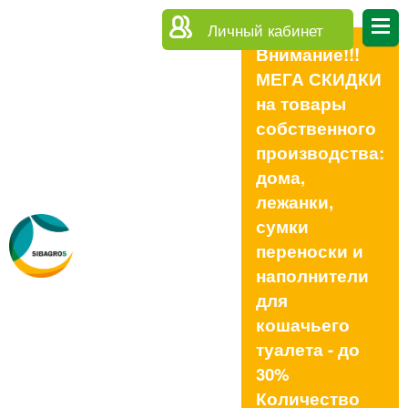
Личный кабинет
Внимание!!!
МЕГА СКИДКИ
на товары
собственного
производства:
дома,
лежанки,
сумки
переноски и
наполнители
для
кошачьего
туалета - до
30%
Количество