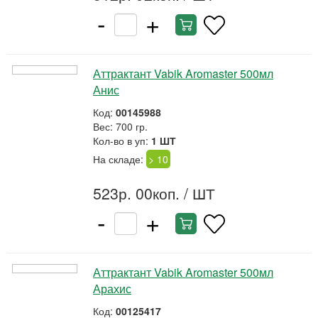
-
+
Аттрактант Vabik Aromaster 500мл
Анис
Код:
00145988
Вес: 700 гр.
Кол-во в уп:
1 ШТ
На складе:
> 10
523р. 00коп.
/ ШТ
-
+
Аттрактант Vabik Aromaster 500мл
Арахис
Код:
00125417