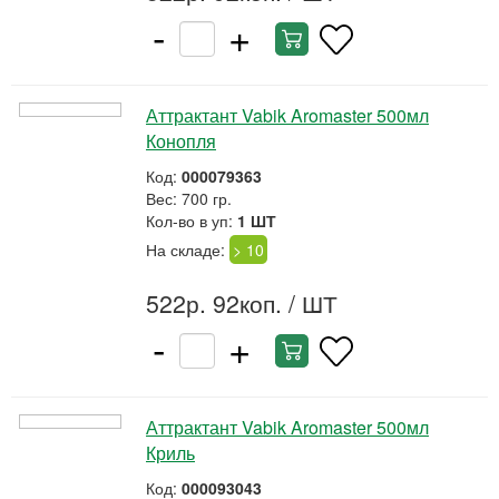
-
+
Аттрактант Vabik Aromaster 500мл
Конопля
Код:
000079363
Вес: 700 гр.
Кол-во в уп:
1 ШТ
На складе:
> 10
522р. 92коп.
/ ШТ
-
+
Аттрактант Vabik Aromaster 500мл
Криль
Код:
000093043