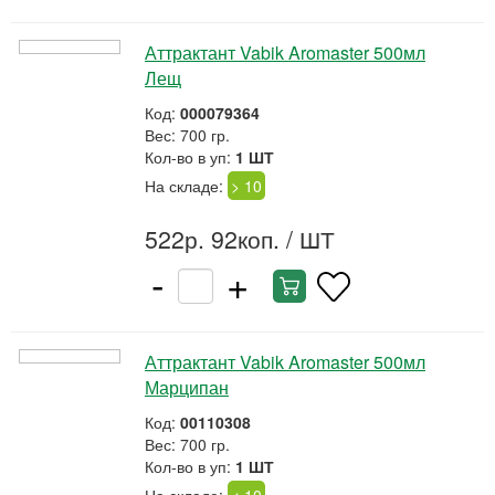
Аттрактант Vabik Aromaster 500мл
Лещ
Код:
000079364
Вес: 700 гр.
Кол-во в уп:
1 ШТ
На складе:
> 10
522р. 92коп.
/ ШТ
-
+
Аттрактант Vabik Aromaster 500мл
Марципан
Код:
00110308
Вес: 700 гр.
Кол-во в уп:
1 ШТ