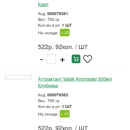
Карп
Код:
000079361
Вес: 700 гр.
Кол-во в уп:
1 ШТ
На складе:
< 10
522р. 92коп.
/ ШТ
-
+
Аттрактант Vabik Aromaster 500мл
Клубника
Код:
000079362
Вес: 700 гр.
Кол-во в уп:
1 ШТ
На складе:
> 10
522р. 92коп.
/ ШТ