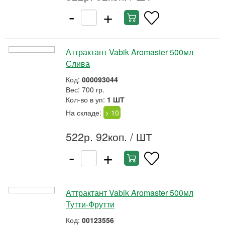
-
+
Аттрактант Vabik Aromaster 500мл
Слива
Код:
000093044
Вес: 700 гр.
Кол-во в уп:
1 ШТ
На складе:
> 10
522р. 92коп.
/ ШТ
-
+
Аттрактант Vabik Aromaster 500мл
Тутти-Фрутти
Код:
00123556