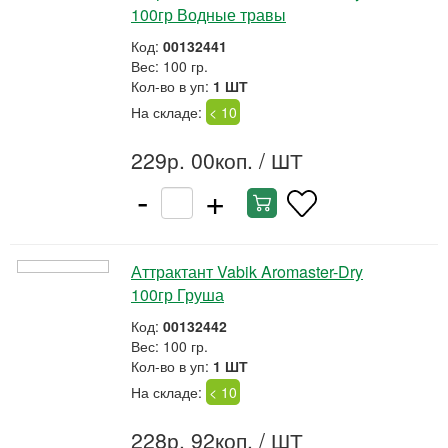
100гр Водные травы
Код:
00132441
Вес: 100 гр.
Кол-во в уп:
1 ШТ
На складе:
< 10
229р. 00коп.
/ ШТ
-
+
Аттрактант Vabik Aromaster-Dry
100гр Груша
Код:
00132442
Вес: 100 гр.
Кол-во в уп:
1 ШТ
На складе:
< 10
228р. 92коп.
/ ШТ