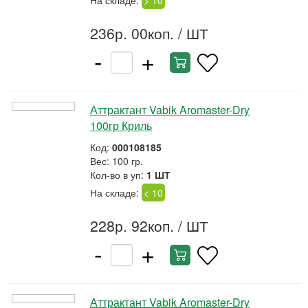
На складе:
> 10
236р. 00коп.
/ ШТ
-
+
Аттрактант Vabik Aromaster-Dry
100гр Криль
Код:
000108185
Вес: 100 гр.
Кол-во в уп:
1 ШТ
На складе:
< 10
228р. 92коп.
/ ШТ
-
+
Аттрактант Vabik Aromaster-Dry