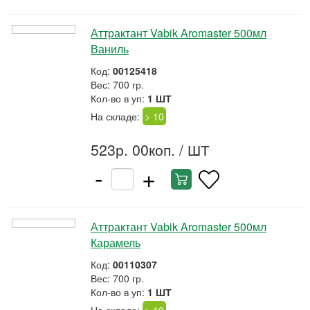
Аттрактант Vabik Aromaster 500мл
Ваниль
Код:
00125418
Вес: 700 гр.
Кол-во в уп:
1 ШТ
На складе:
> 10
523р. 00коп.
/ ШТ
-
+
Аттрактант Vabik Aromaster 500мл
Карамель
Код:
00110307
Вес: 700 гр.
Кол-во в уп:
1 ШТ