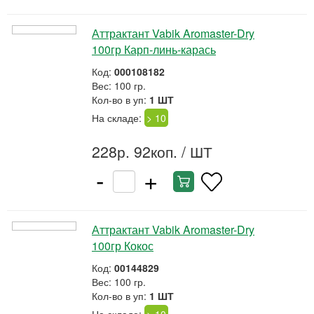
Аттрактант Vabik Aromaster-Dry
100гр Карп-линь-карась
Код:
000108182
Вес: 100 гр.
Кол-во в уп:
1 ШТ
На складе:
> 10
228р. 92коп.
/ ШТ
-
+
Аттрактант Vabik Aromaster-Dry
100гр Кокос
Код:
00144829
Вес: 100 гр.
Кол-во в уп:
1 ШТ