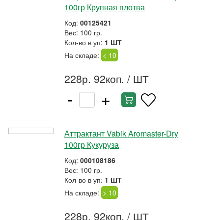
100гр Крупная плотва
Код:
00125421
Вес: 100 гр.
Кол-во в уп:
1 ШТ
На складе:
< 10
228р. 92коп.
/ ШТ
-
+
Аттрактант Vabik Aromaster-Dry
100гр Кукуруза
Код:
000108186
Вес: 100 гр.
Кол-во в уп:
1 ШТ
На складе:
> 10
228р. 92коп.
/ ШТ