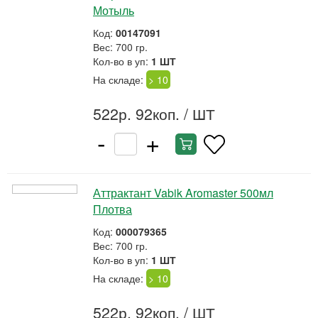
Мотыль
Код:
00147091
Вес: 700 гр.
Кол-во в уп:
1 ШТ
На складе:
> 10
522р. 92коп.
/ ШТ
-
+
Аттрактант Vabik Aromaster 500мл
Плотва
Код:
000079365
Вес: 700 гр.
Кол-во в уп:
1 ШТ
На складе:
> 10
522р. 92коп.
/ ШТ