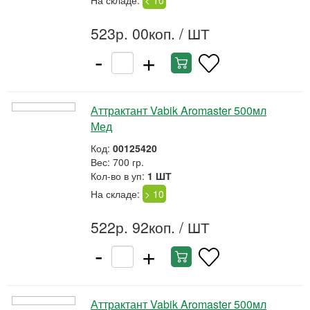
На складе:
< 10
523р. 00коп.
/ ШТ
-
+
Аттрактант Vabik Aromaster 500мл
Мед
Код:
00125420
Вес: 700 гр.
Кол-во в уп:
1 ШТ
На складе:
> 10
522р. 92коп.
/ ШТ
-
+
Аттрактант Vabik Aromaster 500мл