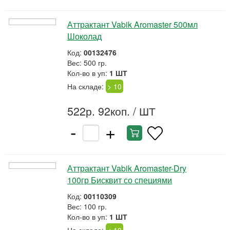
Аттрактант Vabik Aromaster 500мл
Шоколад
Код:
00132476
Вес: 500 гр.
Кол-во в уп:
1 ШТ
На складе:
> 10
522р. 92коп.
/ ШТ
-
+
Аттрактант Vabik Aromaster-Dry
100гр Бисквит со специями
Код:
00110309
Вес: 100 гр.
Кол-во в уп:
1 ШТ