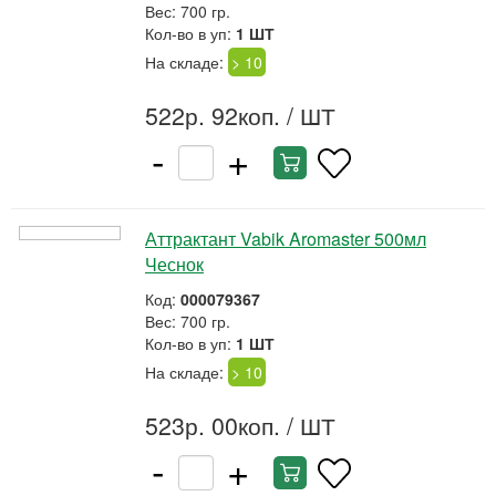
Вес: 700 гр.
Кол-во в уп:
1 ШТ
На складе:
> 10
522р. 92коп.
/ ШТ
-
+
Аттрактант Vabik Aromaster 500мл
Чеснок
Код:
000079367
Вес: 700 гр.
Кол-во в уп:
1 ШТ
На складе:
> 10
523р. 00коп.
/ ШТ
-
+