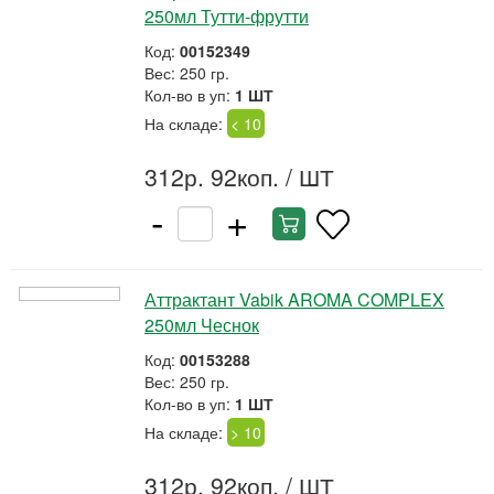
250мл Тутти-фрутти
Код:
00152349
Вес: 250 гр.
Кол-во в уп:
1 ШТ
На складе:
< 10
312р. 92коп.
/ ШТ
-
+
Аттрактант Vabik AROMA COMPLEX
250мл Чеснок
Код:
00153288
Вес: 250 гр.
Кол-во в уп:
1 ШТ
На складе:
> 10
312р. 92коп.
/ ШТ