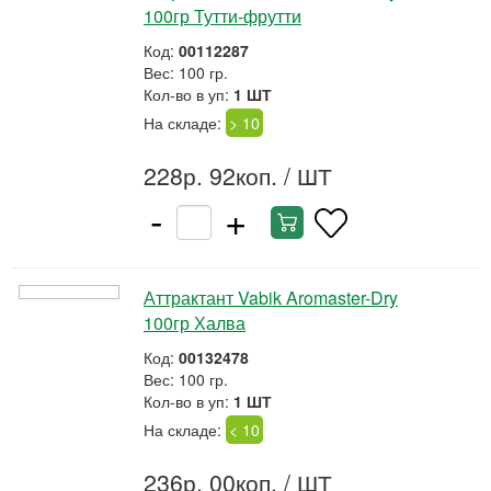
100гр Тутти-фрутти
Код:
00112287
Вес: 100 гр.
Кол-во в уп:
1 ШТ
На складе:
> 10
228р. 92коп.
/ ШТ
-
+
Аттрактант Vabik Aromaster-Dry
100гр Халва
Код:
00132478
Вес: 100 гр.
Кол-во в уп:
1 ШТ
На складе:
< 10
236р. 00коп.
/ ШТ